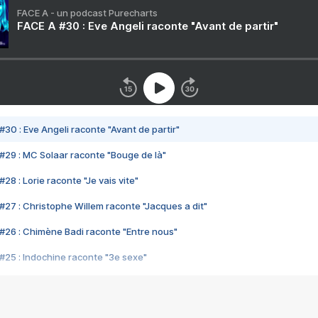
FACE A - un podcast Purecharts
FACE A #30 : Eve Angeli raconte "Avant de partir"
#30 : Eve Angeli raconte "Avant de partir"
#29 : MC Solaar raconte "Bouge de là"
28 : Lorie raconte "Je vais vite"
#27 : Christophe Willem raconte "Jacques a dit"
#26 : Chimène Badi raconte "Entre nous"
#25 : Indochine raconte "3e sexe"
#24 : Zaho raconte "C'est chelou"
#23 : Patrick Bruel raconte "Au café des délices"