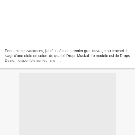
Pendant mes vacances, j'ai réalisé mon premier gros ouvrage au crochet. Il
s'agit d'une étole en coton, de qualité Drops Muskat. Le modèle est de Drops
Design, disponible sur leur site :
http://www.garnstudio.com/lang/fr/kategori_oversikt.php . C'est...