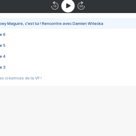
bey Maguire, c'est lui ! Rencontre avec Damien Witecka
e 6
e 5
e 4
e 3
s créatrices de la VF !
e 2
e 1
e Mektoub My Love arrive enfin ! Rencontre avec Shaïn Boumedine et Sal
i : après Toni en famille
elle réalise le bouleversant Dites lui que je l'aime